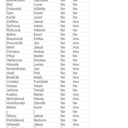
Bielokoniev
Stanislav
Ne
Ne
Bílá
Lucie
Ne
Ne
Polanská
Alžběta
Ne
Ne
Šolc
David
Ne
Ne
Karlík
Josef
Ne
Ne
Zvěřina
Jakub
Ne
Ano
Hyťhová
Adéla
Ne
Ano
Řebcová
Viktorie
Ne
Ne
Bláha
Karel
Ne
Ne
Braumová
Eliška
Ne
Ano
Pivovarčík
Jan
Ne
Ano
Mertl
Jakub
Ne
Ano
Paťukov
Andrej
Ne
Ano
Plhal
Martin
Ne
Ne
Stefanova
Denitsa
Ne
Ne
Hlavatá
Lenka
Ne
Ano
Rosenthaler
Jan
Ne
Ano
Vastl
Petr
Ne
Ne
Bratičák
Matěj
Ne
Ano
Lhotský
František
Ne
Ano
Hodan
Adam
Ne
Ne
Jeřicha
Tomáš
Ne
Ne
Kadlec
Martin
Ne
Ano
Michálková
Nikola
Ne
Ano
Horešovský
Zdeněk
Ne
Ne
Müller
Karel
Ne
Ano
j
j
Ne
Ne
Štrunc
Jakub
Ne
Ano
Petrášková
Barbora
Ne
Ne
Sihelský
Jakub
Ne
Ano