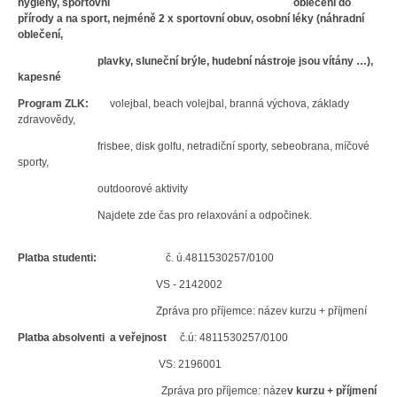
hygieny, sportovní oblečení do
přírody a na sport, nejméně 2 x sportovní obuv, osobní léky (náhradní
oblečení,
plavky, sluneční brýle, hudební nástroje jsou vítány …),
kapesné
Program ZLK:
volejbal, beach volejbal, branná výchova, základy
zdravovědy,
frisbee, disk golfu, netradiční sporty, sebeobrana, míčové
sporty,
outdoorové aktivity
Najdete zde čas pro relaxování a odpočinek.
Platba studenti:
č. ú.4811530257/0100
VS - 2142002
Zpráva pro příjemce: název kurzu + příjmení
Platba absolventi a veřejnost
č.ú: 4811530257/0100
VS: 2196001
Zpráva pro příjemce: náze
v kurzu + příjmení