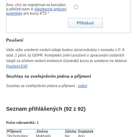
Ano, chci se registrovat na kurz/akci
a přečetl jsem si
všeobecné smluvní
podmínky
pro kurzy KTS *
Poučení
Vaše výše uvedené osobní údaje budou zpracovávány v souladu s čl. 6
odst. 2 písm. b) GDPR. Kompletní znění poučení o zpracování osobních
údajů za účelem vedení evidence účastníků kurzu je uvedeno na stránce
Poučení ESF
Souhlas se zveřejněním jména a příjmení
Souhlas se zveřejněním jména a příjmení -
znění
Seznam přihlášených (92 z 92)
Počet náhradníků: 1
Příjmení
Jméno
Záloha
Doplatek
Shchoholiev
Mykhailo
Ne
Ano