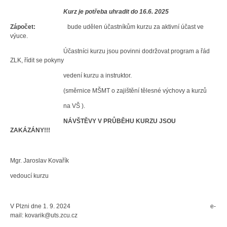
Kurz je potřeba uhradit do 16.6. 2025
Zápočet:
bude udělen účastníkům kurzu za aktivní účast ve
výuce.
Účastníci kurzu jsou povinni dodržovat program a řád
ZLK, řídit se pokyny
vedení kurzu a instruktor.
(směrnice MŠMT o zajištění tělesné výchovy a kurzů
na VŠ ).
NÁVŠTĚVY V PRŮBĚHU KURZU JSOU
ZAKÁZÁNY!!!
Mgr. Jaroslav Kovařík
vedoucí kurzu
V Plzni dne 1. 9. 2024 e-
mail: kovarik@uts.zcu.cz