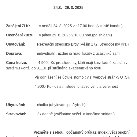
24.8. - 29. 8. 2025
Zahájení ZLK:
v neděli 24. 8. 2025 ve 17.00 hod. (v místě konání)
Ukončení kurzu:
v pátek 29. 8. 2025 v 10.00 hod.(po snídani)
Ubytování:
Rekreační středisko Brdy (Věšín 172, Středočeský Kraj)
Doprava:
individuální, jízdné si hradí každý z účastníků sám
Cena kurzu:
4.900,- Kč
pro studenty, kteří mají kurz řádně zapsán v
systému Portál do 31.10. příslušného akademického roku
Při odhlášení se účtuje storno ( viz. webové stránky UTS).
4.900,- Kč - ostatní studenti, absolventi a veřejnost
Ubytování:
chatka (ubytování po čtyřech)
Stravování:
3x denně (začínáme večeří a končíme snídaní)
Vezměte s sebou:
občanský průkaz, index, věci osobní