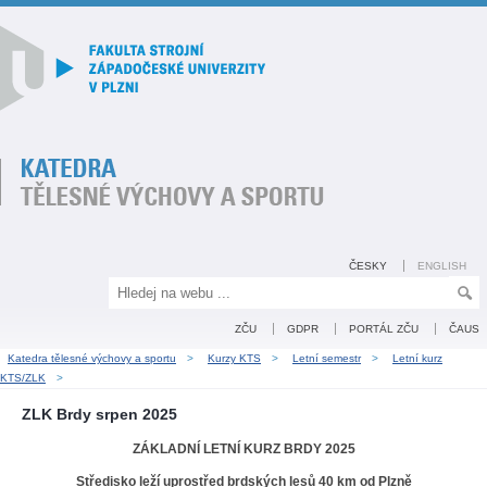
ČESKY
ENGLISH
ZČU
GDPR
PORTÁL ZČU
ČAUS
Katedra tělesné výchovy a sportu
>
Kurzy KTS
>
Letní semestr
>
Letní kurz
KTS/ZLK
>
ZLK Brdy srpen 2025
ZÁKLADNÍ LETNÍ KURZ BRDY 2025
Středisko leží uprostřed brdských lesů 40 km od Plzně