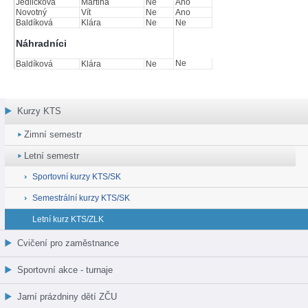
Jedličková
Martina
Ne
Ano
Novotný
Vít
Ne
Ano
Baldíková
Klára
Ne
Ne
Náhradníci
Ne
Baldíková
Klára
Ne
Kurzy KTS
Zimní semestr
Letní semestr
Sportovní kurzy KTS/SK
Semestrální kurzy KTS/SK
Letní kurz KTS/ZLK
Cvičení pro zaměstnance
Sportovní akce - turnaje
Jarní prázdniny dětí ZČU