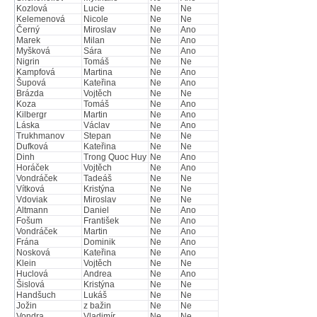
Kozlová
Lucie
Ne
Ne
Kelemenová
Nicole
Ne
Ne
Černý
Miroslav
Ne
Ano
Marek
Milan
Ne
Ano
Myšková
Sára
Ne
Ano
Nigrin
Tomáš
Ne
Ne
Kampfová
Martina
Ne
Ano
Šupová
Kateřina
Ne
Ano
Brázda
Vojtěch
Ne
Ne
Koza
Tomáš
Ne
Ano
Kilbergr
Martin
Ne
Ano
Láska
Václav
Ne
Ano
Trukhmanov
Stepan
Ne
Ne
Dufková
Kateřina
Ne
Ne
Dinh
Trong Quoc Huy
Ne
Ano
Horáček
Vojtěch
Ne
Ano
Vondráček
Tadeáš
Ne
Ne
Vítková
Kristýna
Ne
Ne
Vdoviak
Miroslav
Ne
Ne
Altmann
Daniel
Ne
Ano
Fošum
František
Ne
Ano
Vondráček
Martin
Ne
Ano
Frána
Dominik
Ne
Ano
Nosková
Kateřina
Ne
Ano
Klein
Vojtěch
Ne
Ne
Huclová
Andrea
Ne
Ano
Šislová
Kristýna
Ne
Ne
Handšuch
Lukáš
Ne
Ne
Jožin
z bažin
Ne
Ne
Vondra
Vladimír
Ne
Ne