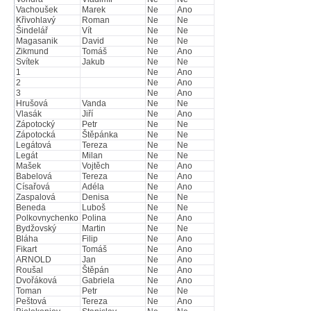
Vachoušek
Marek
Ne
Ano
Křivohlavý
Roman
Ne
Ne
Šindelář
Vít
Ne
Ne
Magasanik
David
Ne
Ne
Zikmund
Tomáš
Ne
Ano
Svítek
Jakub
Ne
Ne
1
Ne
Ano
2
Ne
Ano
3
Ne
Ano
Hrušová
Vanda
Ne
Ne
Vlasák
Jiří
Ne
Ano
Zápotocký
Petr
Ne
Ne
Zápotocká
Štěpánka
Ne
Ne
Legátová
Tereza
Ne
Ne
Legát
Milan
Ne
Ne
Mašek
Vojtěch
Ne
Ano
Babelová
Tereza
Ne
Ano
Císařová
Adéla
Ne
Ano
Zaspalová
Denisa
Ne
Ne
Beneda
Luboš
Ne
Ne
Polkovnychenko
Polina
Ne
Ano
Bydžovský
Martin
Ne
Ne
Bláha
Filip
Ne
Ano
Fikart
Tomáš
Ne
Ano
ARNOLD
Jan
Ne
Ano
Roušal
Štěpán
Ne
Ano
Dvořáková
Gabriela
Ne
Ano
Toman
Petr
Ne
Ne
Peštová
Tereza
Ne
Ano