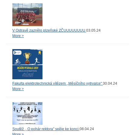
V Ostravě zaznělo plzeňské ZČUUUUUUUU
03.05.24
More >
Fakulta elektrotechnická vítězem ,,Měsíčního vytrvalce"
30.04.24
More >
Soutěž ,, O pohár rektora" spěje ke konci
08.04.24
More >