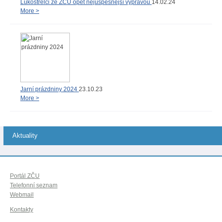
Lukostřelci ze ZČU opět nejúspěšnější výpravou
14.02.24
More >
Jarní prázdniny 2024
23.10.23
More >
Aktuality
Portál ZČU
Telefonní seznam
Webmail
Kontakty