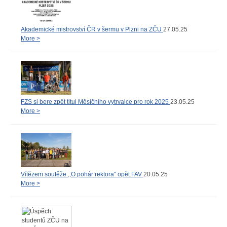
Akademické mistrovství ČR v šermu v Plzni na ZČU
27.05.25
More >
FZS si bere zpět titul Měsíčního vytrvalce pro rok 2025
23.05.25
More >
Vítězem soutěže ,,O pohár rektora" opět FAV
20.05.25
More >