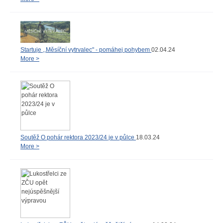
Startuje ,,Měsíční vytrvalec" - pomáhej pohybem
02.04.24
More >
Soutěž O pohár rektora 2023/24 je v půlce
18.03.24
More >